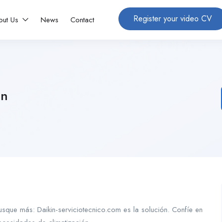
Register your video CV
out Us
News
Contact
in
usque más: Daikin-serviciotecnico.com es la solución. Confíe en